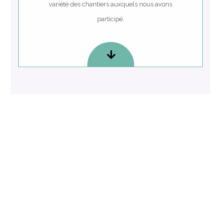
variété des chantiers auxquels nous avons
participé.
CR Painting
Nous contacter
Pour obtenir des renseignements complémentaires sur nos
compétences d’artisans ou simplement vous procurer
rapidement un devis gratuit, adressez-nous un message. Nous